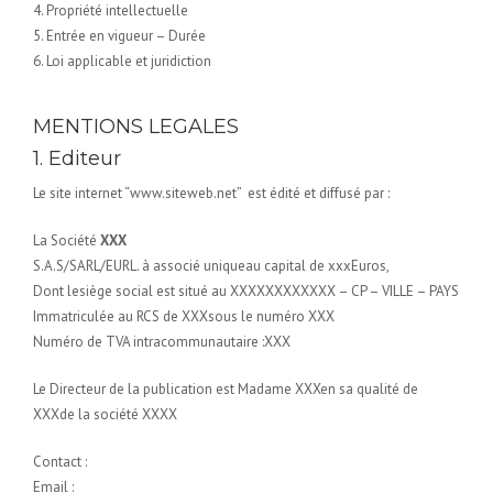
4. Propriété intellectuelle
5. Entrée en vigueur – Durée
6. Loi applicable et juridiction
MENTIONS LEGALES
1. Editeur
Le site internet “www.siteweb.net” est édité et diffusé par :
La Société
XXX
S.A.S/SARL/EURL. à associé uniqueau capital de xxxEuros,
Dont lesiège social est situé au XXXXXXXXXXXX – CP – VILLE – PAYS
Immatriculée au RCS de XXXsous le numéro XXX
Numéro de TVA intracommunautaire :XXX
Le Directeur de la publication est Madame XXXen sa qualité de
XXXde la société XXXX
Contact :
Email :